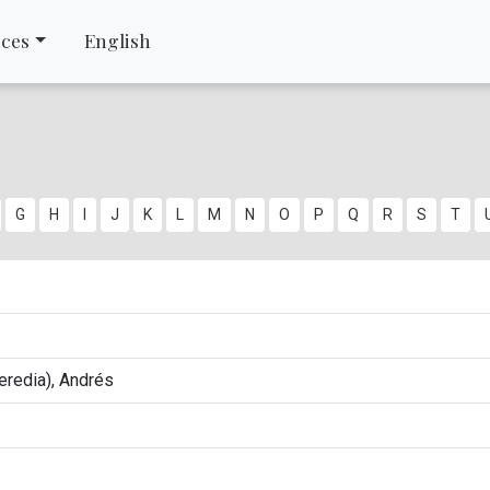
ices
English
G
H
I
J
K
L
M
N
O
P
Q
R
S
T
Heredia), Andrés