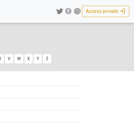
Acceso privado
U
V
W
X
Y
Z