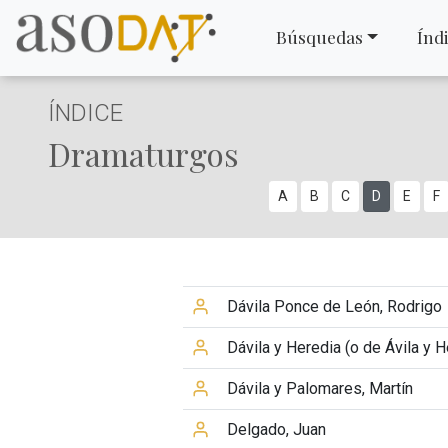
Búsquedas
Índ
ÍNDICE
Dramaturgos
A
B
C
D
E
F
Dávila Ponce de León, Rodrigo
Dávila y Heredia (o de Ávila y 
Dávila y Palomares, Martín
Delgado, Juan