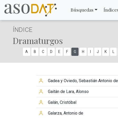
Búsquedas
Índice
ÍNDICE
Dramaturgos
A
B
C
D
E
F
G
H
I
J
K
L
Gadea y Oviedo, Sebastián Antonio de
Gaitán de Lara, Alonso
Galán, Cristóbal
Galarza, Antonio de